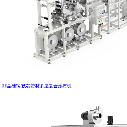
非晶硅钢/铁芯带材多层复合涂布机