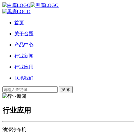
首页
关于台罡
产品中心
行业新闻
行业应用
联系我们
搜 索
行业应用
油漆涂布机