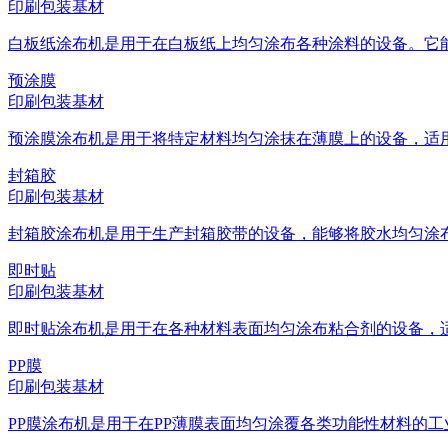
印刷包装基材
白板纸涂布机是用于在白板纸上均匀涂布各种涂料的设备。它能够
预涂膜
印刷包装基材
预涂膜涂布机是用于将特定材料均匀涂抹在薄膜上的设备，适用于
封箱胶
印刷包装基材
封箱胶涂布机是用于生产封箱胶带的设备，能够将胶水均匀涂布在
即时贴
印刷包装基材
即时贴涂布机是用于在各种材料表面均匀涂布粘合剂的设备，适用
PP膜
印刷包装基材
PP膜涂布机是用于在PP薄膜表面均匀涂覆各类功能性材料的工业