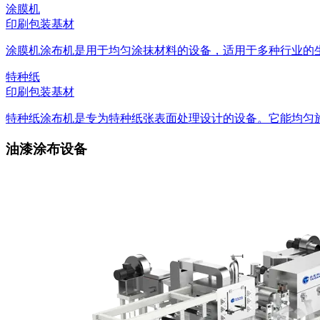
涂膜机
印刷包装基材
涂膜机涂布机是用于均匀涂抹材料的设备，适用于多种行业的生产
特种纸
印刷包装基材
特种纸涂布机是专为特种纸张表面处理设计的设备。它能均匀施加
油漆涂布设备