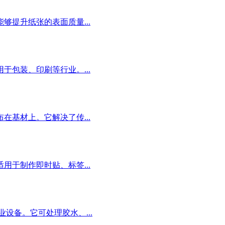
提升纸张的表面质量...
包装、印刷等行业。...
基材上。它解决了传...
于制作即时贴、标签...
设备。它可处理胶水、...