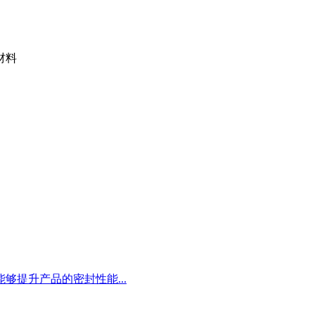
材料
提升产品的密封性能...