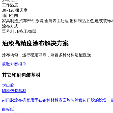
5~40 um
工作温度
30~120 摄氏度
适用范围
家具制造,汽车部件涂装,金属表面处理,塑料制品上色,建筑装饰
涂布方式
逗号刮刀/挤压/微凹
油漆高精度涂布解决方案
涂布均匀，运行稳定可靠，兼容多种材料适配性强
获取方案报价
其它印刷包装基材
封口胶
印刷包装基材
封口胶涂布机是用于在各种材料表面均匀涂覆封口胶的设备，能够
白板纸