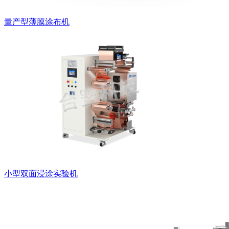
量产型薄膜涂布机
小型双面浸涂实验机