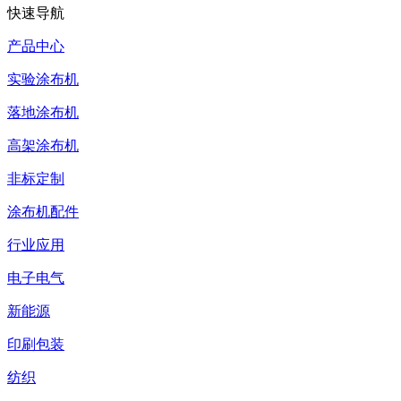
快速导航
产品中心
实验涂布机
落地涂布机
高架涂布机
非标定制
涂布机配件
行业应用
电子电气
新能源
印刷包装
纺织