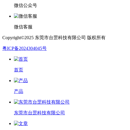
微信公众号
微信客服
Copyright©2025 东莞市台罡科技有限公司 版权所有
粤ICP备2024304045号
首页
产品
东莞市台罡科技有限公司