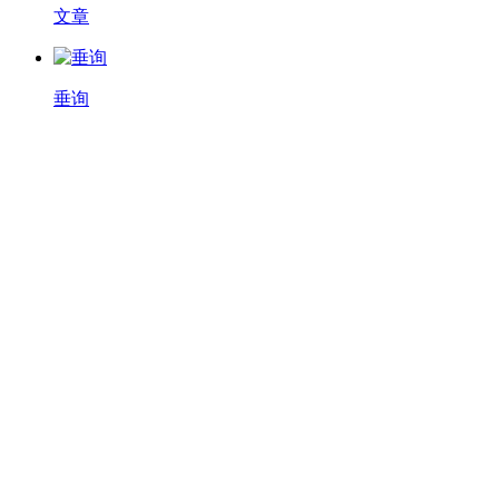
文章
垂询