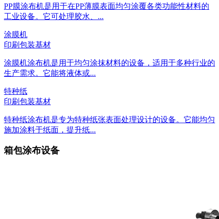
PP膜涂布机是用于在PP薄膜表面均匀涂覆各类功能性材料的
工业设备。它可处理胶水、...
涂膜机
印刷包装基材
涂膜机涂布机是用于均匀涂抹材料的设备，适用于多种行业的
生产需求。它能将液体或...
特种纸
印刷包装基材
特种纸涂布机是专为特种纸张表面处理设计的设备。它能均匀
施加涂料于纸面，提升纸...
箱包涂布设备