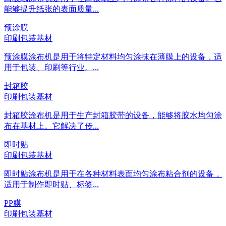
能够提升纸张的表面质量...
预涂膜
印刷包装基材
预涂膜涂布机是用于将特定材料均匀涂抹在薄膜上的设备，适
用于包装、印刷等行业。...
封箱胶
印刷包装基材
封箱胶涂布机是用于生产封箱胶带的设备，能够将胶水均匀涂
布在基材上。它解决了传...
即时贴
印刷包装基材
即时贴涂布机是用于在各种材料表面均匀涂布粘合剂的设备，
适用于制作即时贴、标签...
PP膜
印刷包装基材