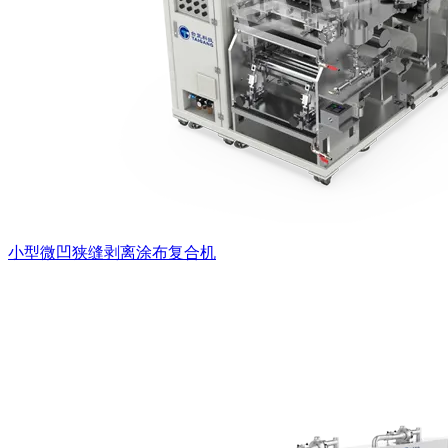
小型微凹狭缝剥离涂布复合机