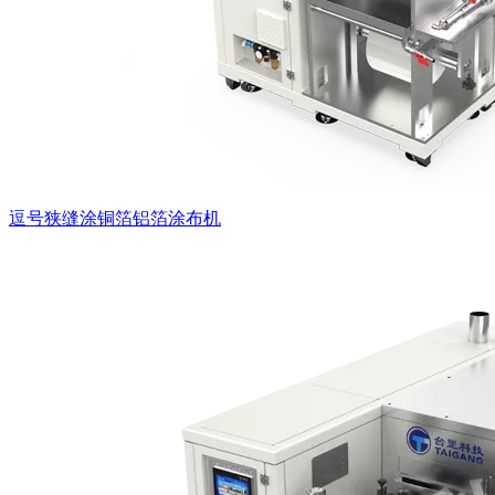
逗号狭缝涂铜箔铝箔涂布机