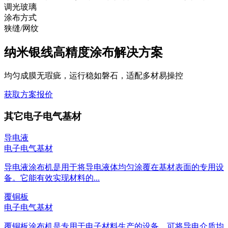
调光玻璃
涂布方式
狭缝/网纹
纳米银线高精度涂布解决方案
均匀成膜无瑕疵，运行稳如磐石，适配多材易操控
获取方案报价
其它电子电气基材
导电液
电子电气基材
导电液涂布机是用于将导电液体均匀涂覆在基材表面的专用设
备。它能有效实现材料的...
覆铜板
电子电气基材
覆铜板涂布机是专用于电子材料生产的设备，可将导电介质均