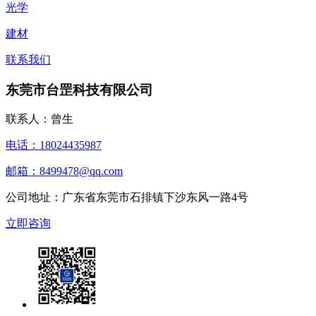
光学
建材
联系我们
东莞市台罡科技有限公司
联系人：曾生
电话：18024435987
邮箱：8499478@qq.com
公司地址：广东省东莞市石排镇下沙东风一路4号
立即咨询