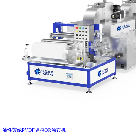
油性芳纶PVDF隔膜OR涂布机