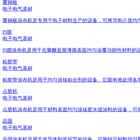
覆铜板
电子电气基材
覆铜板涂布机是专用于电子材料生产的设备，可将导电介质均匀附
PI膜
电子电气基材
PI膜涂布机是用于在聚酰亚胺薄膜表面均匀涂覆功能性材料的设
粘胶带
电子电气基材
粘胶带涂布机是用于均匀涂抹粘合剂的设备。它能有效处理各类基
点胶机
电子电气基材
点胶机涂布机是用于材料表面均匀涂抹胶水或涂料的设备，可将液
晶圆
电子电气基材
晶圆涂布机是用于半导体制造环节的设备，可将特定材料均匀覆盖