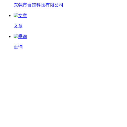
东莞市台罡科技有限公司
文章
垂询