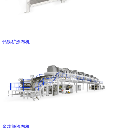
钙钛矿涂布机
多功能涂布机