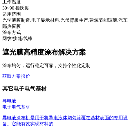
工作温度
30~90 摄氏度
适用范围
光学薄膜制造,电子显示材料,光伏背板生产,建筑节能玻璃,汽车
隔热窗膜
涂布方式
网纹/狭缝/线棒
遮光膜高精度涂布解决方案
涂布均匀，运行稳定可靠，支持个性化定制
获取方案报价
其它电子电气基材
导电液
电子电气基材
导电液涂布机是用于将导电液体均匀涂覆在基材表面的专用设
备。它能有效实现材料的...