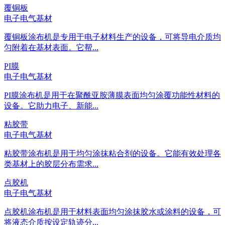
覆铜板
电子电气基材
覆铜板涂布机是专用于电子材料生产的设备，可将导电介质均
匀附着在基材表面。它帮...
PI膜
电子电气基材
PI膜涂布机是用于在聚酰亚胺薄膜表面均匀涂覆功能性材料的
设备。它助力电子、新能...
粘胶带
电子电气基材
粘胶带涂布机是用于均匀涂抹粘合剂的设备。它能有效处理各
类基材上的胶层分布需求...
点胶机
电子电气基材
点胶机涂布机是用于材料表面均匀涂抹胶水或涂料的设备，可
将液态介质按设定轨迹分...