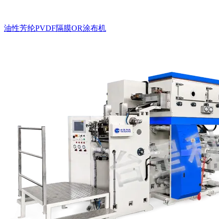
油性芳纶PVDF隔膜OR涂布机