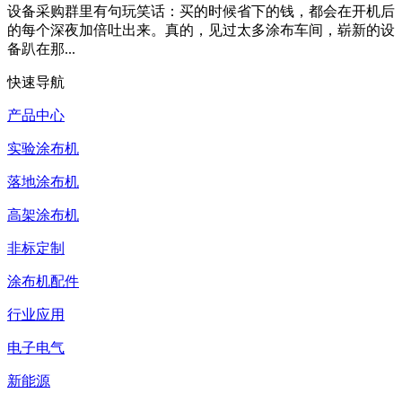
设备采购群里有句玩笑话：买的时候省下的钱，都会在开机后
的每个深夜加倍吐出来。真的，见过太多涂布车间，崭新的设
备趴在那...
快速导航
产品中心
实验涂布机
落地涂布机
高架涂布机
非标定制
涂布机配件
行业应用
电子电气
新能源