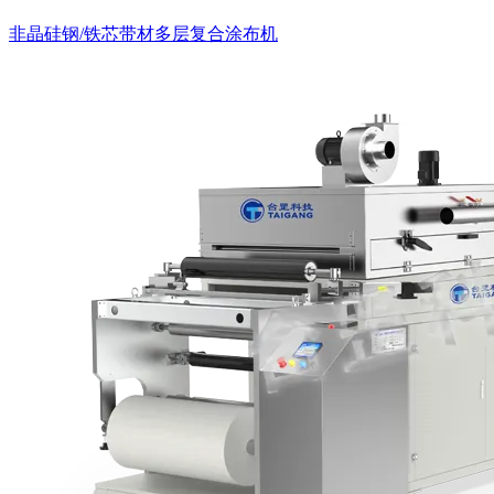
非晶硅钢/铁芯带材多层复合涂布机