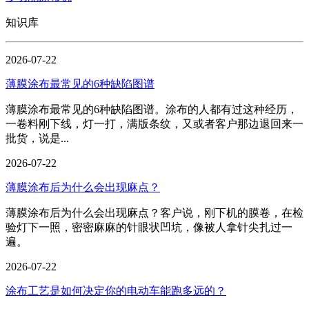
知识库
2026-07-22
薄膜涂布最常见的6种缺陷图谱
薄膜涂布最常见的6种缺陷图谱。涂布的人都有过这种经历，
一卷料刚下线，灯一打，满版条纹，又或者客户那边退回来一
批货，说是...
2026-07-22
薄膜涂布后为什么会出现麻点？
薄膜涂布后为什么会出现麻点？客户说，刚下机的膜卷，在检
验灯下一照，密密麻麻的针眼状凹坑，像被人拿针尖扎过一
遍。
2026-07-22
涂布工艺是如何决定你的电动车能跑多远的？