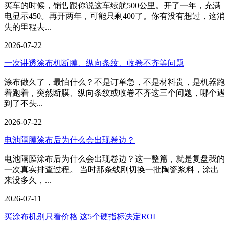
买车的时候，销售跟你说这车续航500公里。开了一年，充满
电显示450。再开两年，可能只剩400了。你有没有想过，这消
失的里程去...
2026-07-22
一次讲透涂布机断膜、纵向条纹、收卷不齐等问题
涂布做久了，最怕什么？不是订单急，不是材料贵，是机器跑
着跑着，突然断膜、纵向条纹或收卷不齐这三个问题，哪个遇
到了不头...
2026-07-22
电池隔膜涂布后为什么会出现卷边？
电池隔膜涂布后为什么会出现卷边？这一整篇，就是复盘我的
一次真实排查过程。 当时那条线刚切换一批陶瓷浆料，涂出
来没多久，...
2026-07-11
买涂布机别只看价格 这5个硬指标决定ROI