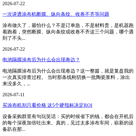
2026-07-22
一次讲透涂布机断膜、纵向条纹、收卷不齐等问题
涂布做久了，最怕什么？不是订单急，不是材料贵，是机器跑
着跑着，突然断膜、纵向条纹或收卷不齐这三个问题，哪个遇
到了不头...
2026-07-22
电池隔膜涂布后为什么会出现卷边？
电池隔膜涂布后为什么会出现卷边？这一整篇，就是复盘我的
一次真实排查过程。 当时那条线刚切换一批陶瓷浆料，涂出
来没多久，...
2026-07-11
买涂布机别只看价格 这5个硬指标决定ROI
设备采购群里有句玩笑话：买的时候省下的钱，都会在开机后
的每个深夜加倍吐出来。真的，见过太多涂布车间，崭新的设
备趴在那...