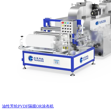
油性芳纶PVDF隔膜OR涂布机