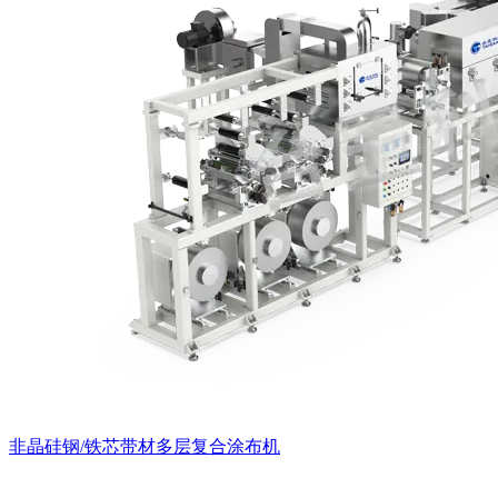
非晶硅钢/铁芯带材多层复合涂布机