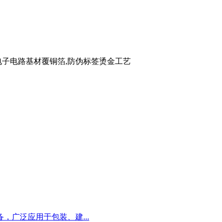
电子电路基材覆铜箔,防伪标签烫金工艺
广泛应用于包装、建...