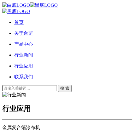
首页
关于台罡
产品中心
行业新闻
行业应用
联系我们
搜 索
行业应用
金属复合箔涂布机