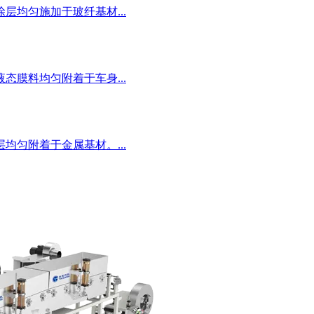
均匀施加于玻纤基材...
膜料均匀附着于车身...
匀附着于金属基材。...