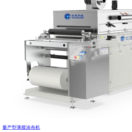
量产型薄膜涂布机