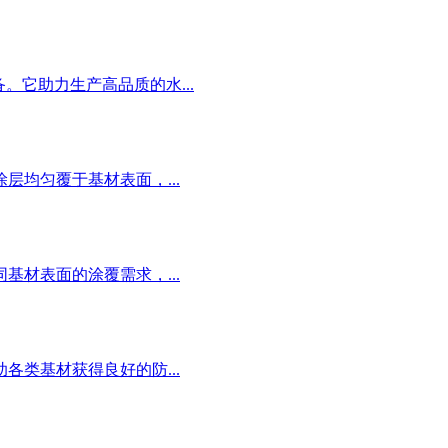
。它助力生产高品质的水...
均匀覆于基材表面，...
材表面的涂覆需求，...
类基材获得良好的防...