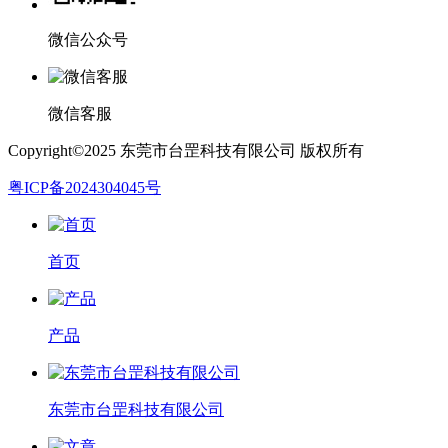
微信公众号
微信客服
Copyright©2025 东莞市台罡科技有限公司 版权所有
粤ICP备2024304045号
首页
产品
东莞市台罡科技有限公司