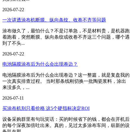
2026-07-22
一次讲透涂布机断膜、纵向条纹、收卷不齐等问题
涂布做久了，最怕什么？不是订单急，不是材料贵，是机器跑
着跑着，突然断膜、纵向条纹或收卷不齐这三个问题，哪个遇
到了不头...
2026-07-22
电池隔膜涂布后为什么会出现卷边？
电池隔膜涂布后为什么会出现卷边？这一整篇，就是复盘我的
一次真实排查过程。 当时那条线刚切换一批陶瓷浆料，涂出
来没多久，...
2026-07-11
买涂布机别只看价格 这5个硬指标决定ROI
设备采购群里有句玩笑话：买的时候省下的钱，都会在开机后
的每个深夜加倍吐出来。真的，见过太多涂布车间，崭新的设
备趴在那...