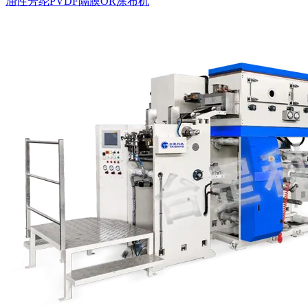
油性芳纶PVDF隔膜OR涂布机