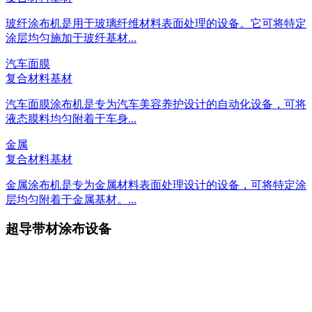
玻纤涂布机是用于玻璃纤维材料表面处理的设备。它可将特定
涂层均匀施加于玻纤基材...
汽车面膜
复合材料基材
汽车面膜涂布机是专为汽车美容养护设计的自动化设备，可将
液态膜料均匀附着于车身...
金属
复合材料基材
金属涂布机是专为金属材料表面处理设计的设备，可将特定涂
层均匀附着于金属基材。...
超导带材涂布设备