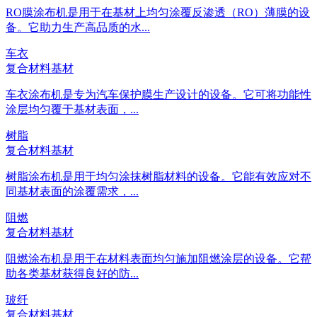
RO膜涂布机是用于在基材上均匀涂覆反渗透（RO）薄膜的设
备。它助力生产高品质的水...
车衣
复合材料基材
车衣涂布机是专为汽车保护膜生产设计的设备。它可将功能性
涂层均匀覆于基材表面，...
树脂
复合材料基材
树脂涂布机是用于均匀涂抹树脂材料的设备。它能有效应对不
同基材表面的涂覆需求，...
阻燃
复合材料基材
阻燃涂布机是用于在材料表面均匀施加阻燃涂层的设备。它帮
助各类基材获得良好的防...
玻纤
复合材料基材