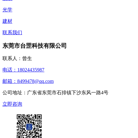
光学
建材
联系我们
东莞市台罡科技有限公司
联系人：曾生
电话：18024435987
邮箱：8499478@qq.com
公司地址：广东省东莞市石排镇下沙东风一路4号
立即咨询